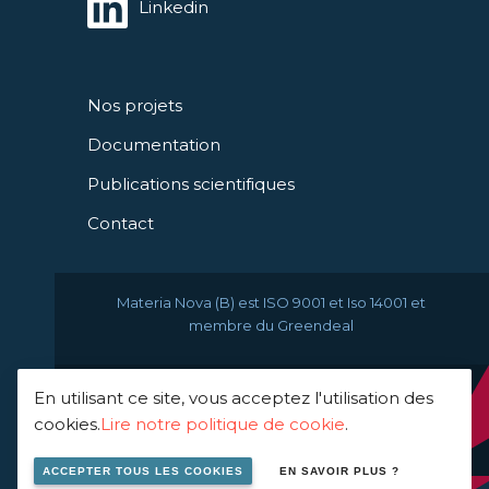
Linkedin
Nos projets
Documentation
Publications scientifiques
Contact
Materia Nova (B) est ISO 9001 et Iso 14001 et
membre du Greendeal
En utilisant ce site, vous acceptez l'utilisation des
© 2021 Materia Nova -
cookies.
Lire notre politique de cookie
.
innovation center
ACCEPTER TOUS LES COOKIES
EN SAVOIR PLUS ?