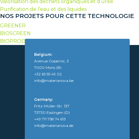
Valorisation des déchets organiques et d’urée
Purification de l’eau et des liquides
NOS PROJETS POUR CETTE TECHNOLOGIE
GREENER
BIOSCREEN
BIOPROD
Belgium:
Avenue Copernic, 3
7000 Mons (B)
+32 65 55 49 02
info@materianova.be
Germany:
Fritz-Müller-Str. 137
73730 Esslingen (D)
+49 711 758 74 613
info@materianova.de